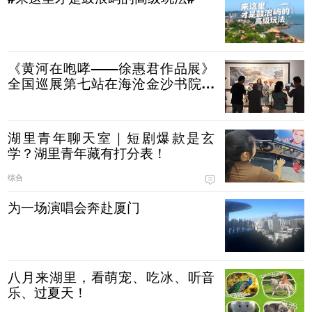
《黄河在咆哮——徐惠君作品展》
全国巡展第七站在海沧金沙书院正
式开展！
湖里青年聊天室｜短剧爆款是玄
学？湖里青年藏有打分表！
综合
为一场演唱会奔赴厦门
八月来湖里，看萌宠、吃冰、听音
乐、过夏天！