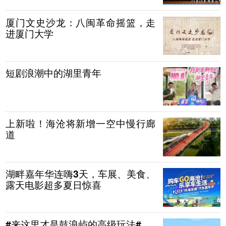
厦门文史沙龙：八闽革命摇篮，走
进厦门大学
短剧浪潮中的湖里青年
上新啦！海沧将新增一空中慢行廊
道
湖畔嘉年华连嗨3天，车展、美食、
露天电影超多夏日惊喜
#来这里才是鼓浪屿的高级玩法#