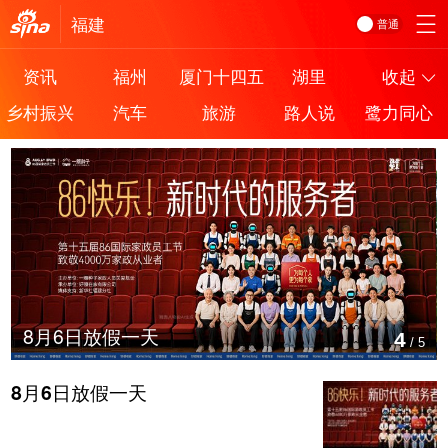
福建
普通
资讯
福州
厦门十四五
湖里
收起
乡村振兴
汽车
旅游
路人说
鹭力同心
8月6日放假一天
4
/
5
8月6日放假一天