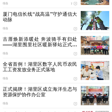
综合
7
厦门电信长线“战高温”守护通信大
动脉
综合
古厝焕新添暖处 奔波骑手有归处
——湖里围里社区暖新驿站正式启
用
综合
全省首例！湖里区数字人民币农民
工工资发放业务正式落地
综合
正式揭牌！湖里区成立海洋生态与
资源保护协作办公室
综合