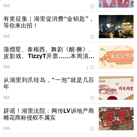
综合
有奖征集｜湖里促消费“金钥匙”，
等你来出招！
综合
蒲熠星、泰格西、舞剧《醒·狮》、
皮影戏、TizzyT开票……本周演出
公告→
综合
1
从湖里到爪哇岛，“一泡”就是几百
年
综合
辟谣！湖里法院：网传LV诉地产商
雕花商标侵权不属实
综合