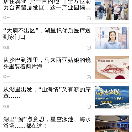
居住就业“第一目的地” | 全方位助
力台青留厦发展，这一产业园揭牌
→
综合
“大病不出区”，湖里把优质医疗送
到家门口
综合
从沙巴到湖里，马来西亚姑娘的镜
头里装着两片海
综合
从湖里出发，“山海情”又有新的序
章……
综合
湖里“游”点意思，星空泳池、海水
浴场……都在这！