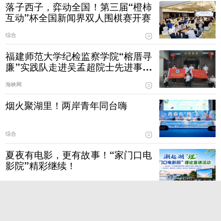
落子西子，弈动全国！第三届“橙柿
互动”杯全国新闻界双人围棋赛开赛
综合
福建师范大学纪检监察学院“榕厝寻
廉”实践队走进吴孟超院士先进事迹
展示馆开展研学访谈
海峡网
烟火聚湖里！两岸青年同台嗨
综合
夏夜有电影，更有故事！“家门口电
影院”精彩继续！
综合
湖里夏日派对开场！音乐、啤酒、
美食已就位，就差你了