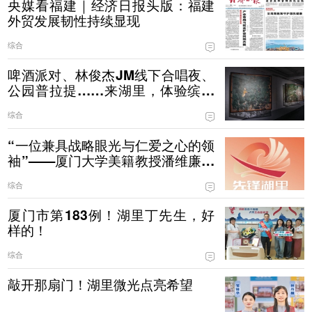
央媒看福建｜经济日报头版：福建
外贸发展韧性持续显现
综合
啤酒派对、林俊杰JM线下合唱夜、
公园普拉提……来湖里，体验缤纷
夏日！
综合
“一位兼具战略眼光与仁爱之心的领
袖”——厦门大学美籍教授潘维廉眼
中的习近平
综合
厦门市第183例！湖里丁先生，好
样的！
综合
敲开那扇门！湖里微光点亮希望