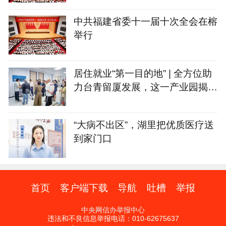
中共福建省委十一届十次全会在榕
举行
居住就业“第一目的地” | 全方位助
力台青留厦发展，这一产业园揭牌
→
“大病不出区”，湖里把优质医疗送
到家门口
首页
客户端下载
导航
吐槽
举报
中央网信办举报中心
违法和不良信息举报电话：010-62675637