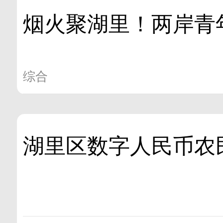
烟火聚湖里！两岸青
综合
湖里区数字人民币农