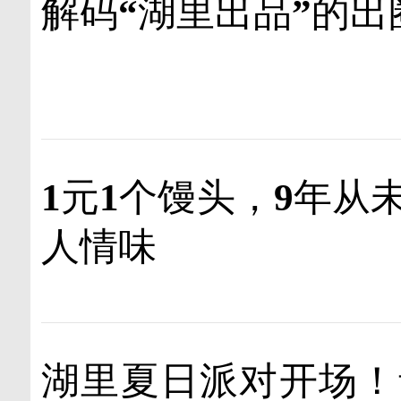
解码“湖里出品”的出
1元1个馒头，9年从
人情味
湖里夏日派对开场！