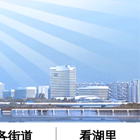
各街道
看湖里