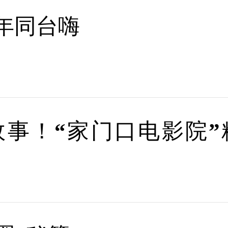
年同台嗨
事！“家门口电影院”