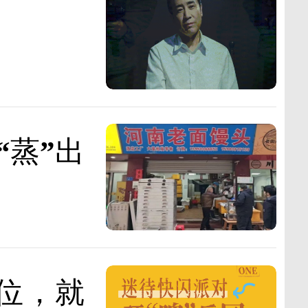
“蒸”出
位，就