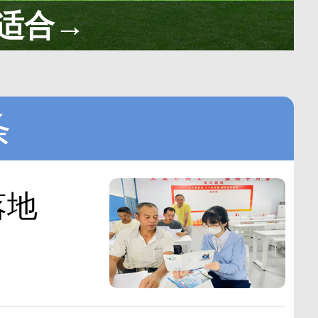
适合→
条
落地