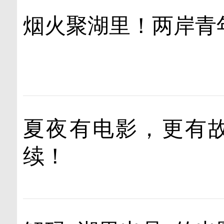
烟火聚湖里！两岸青
夏夜有电影，更有故
续！