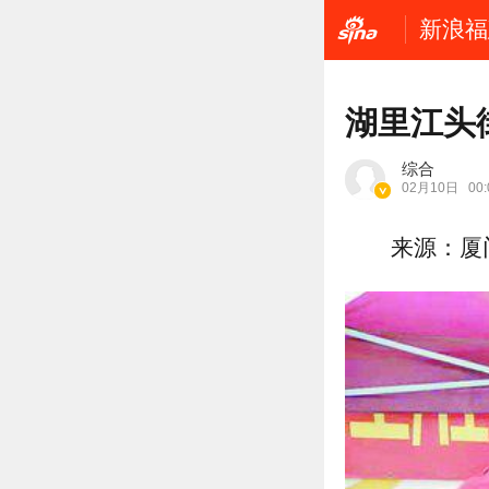
新浪福
湖里江头
综合
02月10日
00:
来源：厦