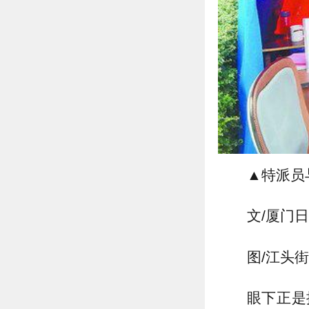
▲特派员
文/厦门
图/江头街
眼下正是