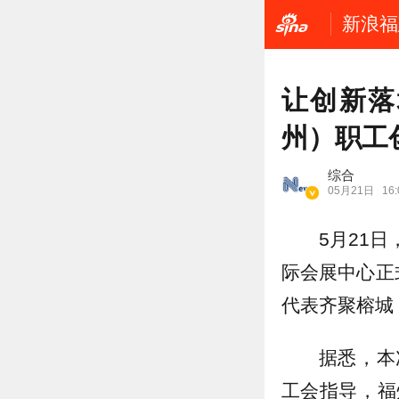
新浪福
让创新落
州）职工
综合
05月21日
16:
5月21
际会展中心正式
代表齐聚榕城
据悉，本
工会指导，福