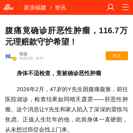
新浪福建
资讯
腹痛竟确诊肝恶性肿瘤，116.7万
元理赔款守护希望！
综合
关注
05月21日
16:07
身体不适检查，竟被确诊恶性肿瘤
2026年2月，47岁的Y先生因腹痛腹胀，前往
医院就诊，检查结果如同晴天霹雳——肝恶性肿
瘤。这个消息让Y先生和家人陷入了深深的震惊与
焦虑。正值人生壮年的他，此前身体一直硬朗，
从未想过癌症会找上门来。