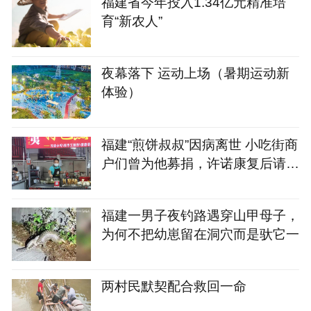
福建省今年投入1.34亿元精准培
育“新农人”
夜幕落下 运动上场（暑期运动新
体验）
福建“煎饼叔叔”因病离世 小吃街商
户们曾为他募捐，许诺康复后请所
有好心人吃煎饼
福建一男子夜钓路遇穿山甲母子，
为何不把幼崽留在洞穴而是驮它一
两村民默契配合救回一命