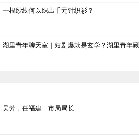
一根纱线何以织出千元针织衫？
湖里青年聊天室｜短剧爆款是玄学？湖里青年
吴芳，任福建一市局局长