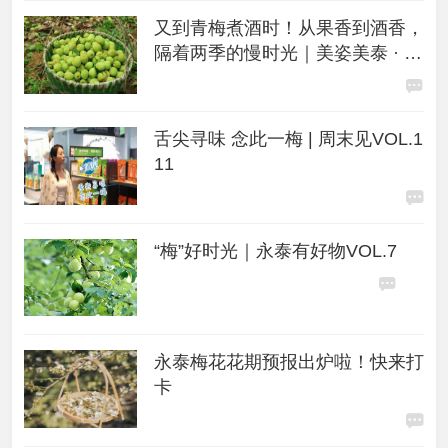
又到青梅煮酒时！从果香到酒香，
隔着两季的慢时光｜美姿美泰 · 芒
种
舌尖寻味 念此一梅 | 周末见VOL.1
11
“梅”好时光｜永泰有好物VOL.7
永泰梅花花期预报出炉啦！快来打
卡