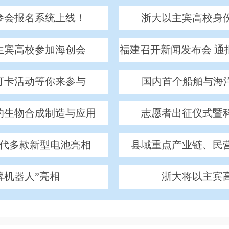
参会报名系统上线！
浙大以主宾高校身
主宾高校参加海创会
福建召开新闻发布会 通
打卡活动等你来参与
国内首个船舶与海洋
的生物合成制造与应用
志愿者出征仪式暨
代多款新型电池亮相
县域重点产业链、民
牌机器人”亮相
浙大将以主宾
没信号也能应急通信
“脑机接口脑电采