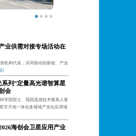
第二十四届中国·海峡创新
产业供需对接专场活动在
资机构代表，共同推动创新链、产业
细]
光系列”定量高光谱智算星
创会
科学院院士、我国遥感技术奠基人童
卫星空天地一体化多领域产业化应用项
2026海创会卫星应用产业