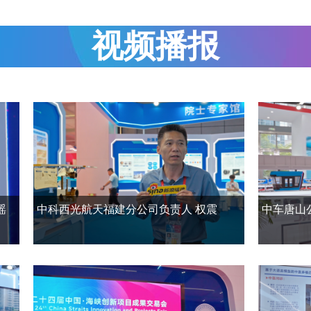
亮相第二十四届海创会
西藏昌都携一批成
视频播报
科创融合新图景
闽都创新实验室：
主宾高校参加海创会
福大研究团队这
业链成果集中亮相
海创会卫星应用产
瑶
中科西光航天福建分公司负责人 权震
中车唐山