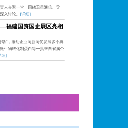
责人齐聚一堂，围绕卫星通信、导
深入讨论。
[详细]
——福建国资国企展区亮相
行动”，推动企业向新向优发展多个典
微生物转化制蛋白等一批来自省属企
详细]