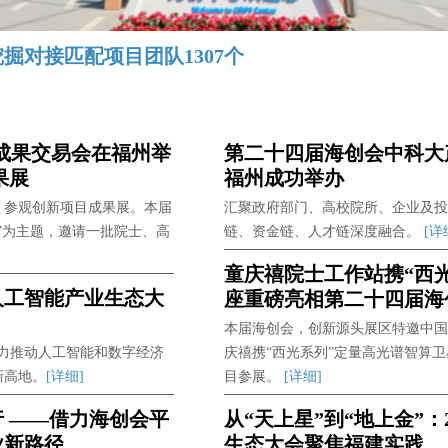
掘对接匹配项目团队1307个
成果交易会在福州举
第二十四届海创会中科大
果展
福州成功举办
，参观创新项目成果展。本届
汇聚政府部门、高校院所、企业及投
”为主题，邀请一批院士、高
链、资金链、人才链深度融合。
[详
童庆禧院士工作站携“西
人工智能产业生态大
座重磅亮相第二十四届海
本届海创会，创新源头展区特邀中国
全力推动人工智能和数字经济
庆禧携“西光系列”定量高光谱智算
新高地。
[详细]
目参展。
[详细]
行 ——借力海创会平
从“天上星”到“地上金”：
业新路径
生态大会聚焦福建实践