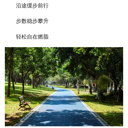
沿途缓步前行
步数稳步攀升
轻松自在燃脂