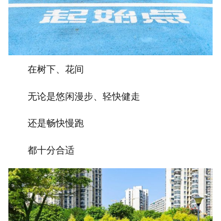
在树下、花间
无论是悠闲漫步、轻快健走
还是畅快慢跑
都十分合适