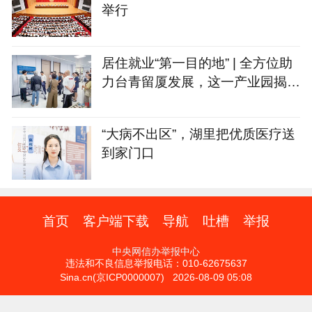
举行
居住就业“第一目的地” | 全方位助
力台青留厦发展，这一产业园揭牌
→
“大病不出区”，湖里把优质医疗送
到家门口
首页
客户端下载
导航
吐槽
举报
中央网信办举报中心
违法和不良信息举报电话：010-62675637
Sina.cn(京ICP0000007) 2026-08-09 05:08