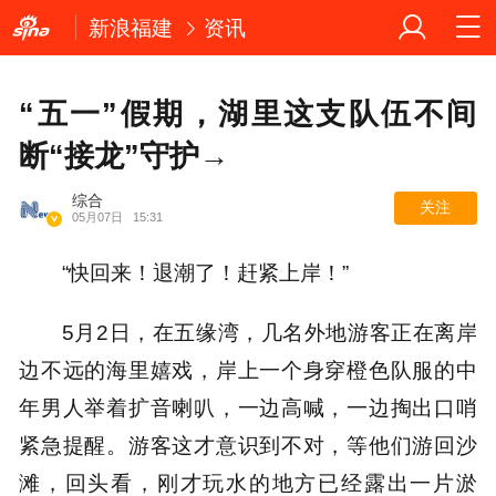
新浪福建
资讯
“五一”假期，湖里这支队伍不间
断“接龙”守护→
综合
关注
05月07日
15:31
“快回来！退潮了！赶紧上岸！”
5月2日，在五缘湾，几名外地游客正在离岸
边不远的海里嬉戏，岸上一个身穿橙色队服的中
年男人举着扩音喇叭，一边高喊，一边掏出口哨
紧急提醒。游客这才意识到不对，等他们游回沙
滩，回头看，刚才玩水的地方已经露出一片淤