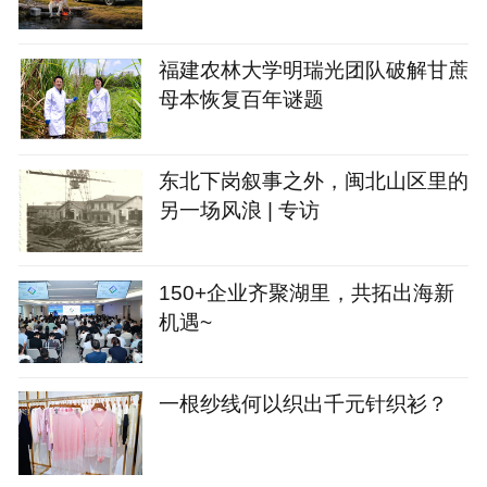
福建农林大学明瑞光团队破解甘蔗
母本恢复百年谜题
东北下岗叙事之外，闽北山区里的
另一场风浪 | 专访
150+企业齐聚湖里，共拓出海新
机遇~
一根纱线何以织出千元针织衫？